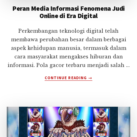
Peran Media Informasi Fenomena Judi
Online di Era Digital
Perkembangan teknologi digital telah
membawa perubahan besar dalam berbagai
aspek kehidupan manusia, termasuk dalam
cara masyarakat mengakses hiburan dan
informasi. Pola gacor terbaru menjadi salah …
ABOUT
CONTINUE READING
→
PERAN
MEDIA
INFORMASI
FENOMENA
JUDI
ONLINE
DI
ERA
DIGITAL