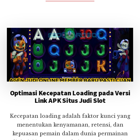
GAME
SLOT
ONLINE
RESMI
GAMPANG
MENANG
PALING
SERING
KASIH
MEGA
JACKPOT
Optimasi Kecepatan Loading pada Versi
Link APK Situs Judi Slot
Kecepatan loading adalah faktor kunci yang
menentukan kenyamanan, retensi, dan
kepuasan pemain dalam dunia permainan