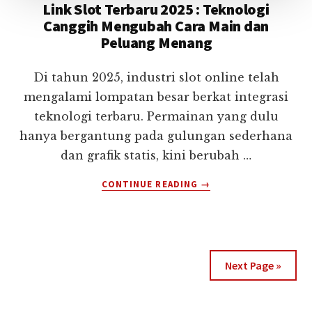
Link Slot Terbaru 2025 : Teknologi
Canggih Mengubah Cara Main dan
Peluang Menang
Di tahun 2025, industri slot online telah
mengalami lompatan besar berkat integrasi
teknologi terbaru. Permainan yang dulu
hanya bergantung pada gulungan sederhana
dan grafik statis, kini berubah …
ABOUT
CONTINUE READING
→
LINK
SLOT
TERBARU
2025
:
Next Page »
TEKNOLOGI
CANGGIH
MENGUBAH